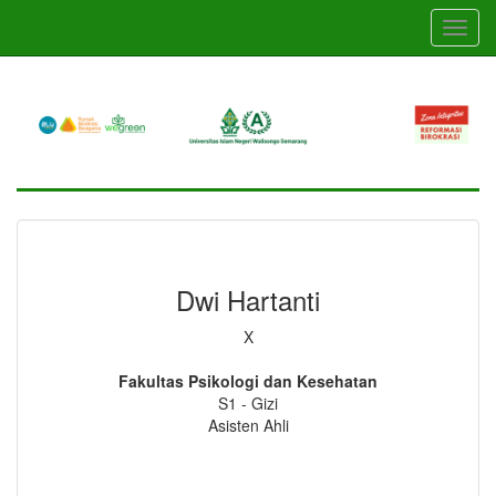
Skip
Toggl
to
navig
main
content
Dwi Hartanti
X
Fakultas Psikologi dan Kesehatan
S1 - Gizi
Asisten Ahli