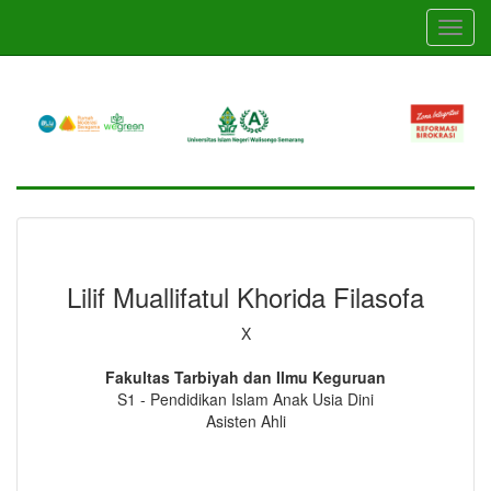
Skip
Toggl
to
navig
main
content
Lilif Muallifatul Khorida Filasofa
X
Fakultas Tarbiyah dan Ilmu Keguruan
S1 - Pendidikan Islam Anak Usia Dini
Asisten Ahli