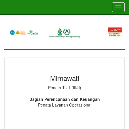
Skip
Toggl
to
navig
main
content
Mirnawati
Penata Tk. I (III/d)
Bagian Perencanaan dan Keuangan
Penata Layanan Operasional