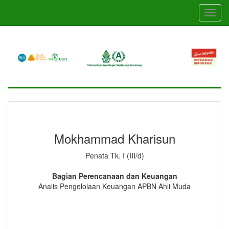
Skip
Toggl
to
navig
main
content
Mokhammad Kharisun
Penata Tk. I (III/d)
Bagian Perencanaan dan Keuangan
Analis Pengelolaan Keuangan APBN Ahli Muda