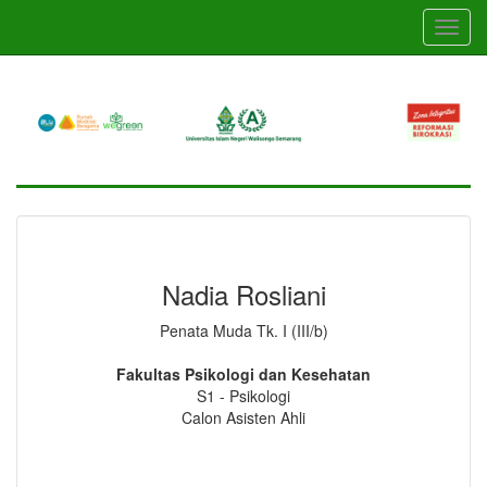
Skip
Toggl
to
navig
main
content
Nadia Rosliani
Penata Muda Tk. I (III/b)
Fakultas Psikologi dan Kesehatan
S1 - Psikologi
Calon Asisten Ahli