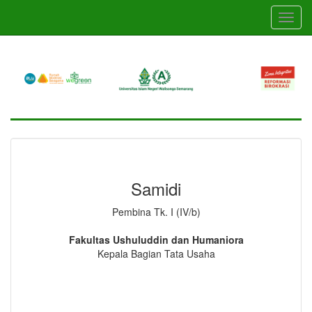
Skip
Toggl
to
navig
main
content
Samidi
Pembina Tk. I (IV/b)
Fakultas Ushuluddin dan Humaniora
Kepala Bagian Tata Usaha